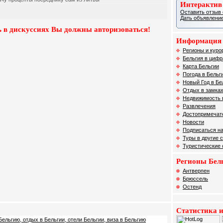
Интерактив
Оставить отзыв 
Дать объявление
 в дискуссиях Вы должны авторизоваться!
Информация 
Регионы и куро
Бельгия в цифр
Карта Бельгии
Погода в Бельг
Новый Год в Бе
Отдых в замках
Недвижимость 
Развлечения
Достопримечат
Новости
Подписаться на
Туры в другие 
Туристические
Регионы Бел
Антверпен
Брюссель
Остенд
Статистика и
Бельгию, отдых в Бельгии, отели Бельгии, виза в Бельгию