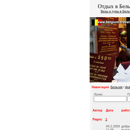
Отдых в Бель
Визы и туры в Бел
Навигация
:
Бельгия
/
фо
Логин:
П
Автор
Дата
рабо
Pages
:
1
04.2.2009
добры
11:38
выпла