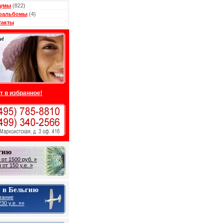
умы
(822)
оальбомы
(4)
такты
т в избранное!
гию
от 1500 руб. »
от 150 у.е. »
 в Бельгию
вание
30 у.е. »»