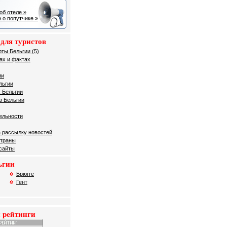
об отеле »
 о попутчике »
для туристов
рты Бельгии (5)
ах и фактах
ии
льгии
 Бельгии
в Бельгии
ельности
 рассылку новостей
страны
 сайты
ьгии
Брюгге
Гент
 рейтинги