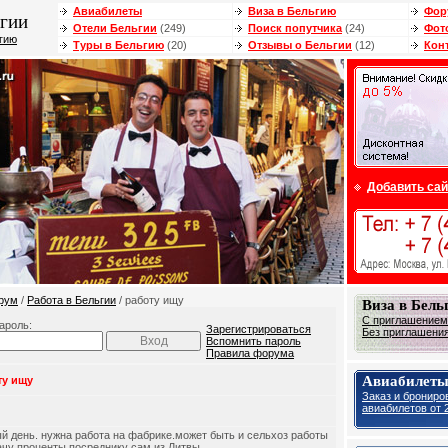
Авиабилеты
Виза в Бельгию
Фор
гии
Отели Бельгии
(249)
Поиск попутчика
(24)
Фот
ьгию
Туры в Бельгию
(20)
Отзывы о Бельгии
(12)
Кон
Добавить сай
рум
/
Работа в Бельгии
/ работу ищу
Виза в Бель
С приглашением 
ароль:
Зарегистрироваться
Без приглашения 
Вспомнить пароль
Правила форума
Авиабилеты
ту ищу
Заказ и брониро
авиабилетов от 2
й день. нужна работа на фабрике.может быть и сельхоз работы
чу проценты посреднику сам из Литвы